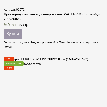
Артикул: 01071
Простирадло-чохол водонепроникне "WATERPROOF Бамбук"
200х200х30
940 грн
1 324 грн
Купити
Тип наматрацника
Водонепроникний
Тип кріплення
Наматрацник-
чехол
SALE
BESTSELLER
−24%