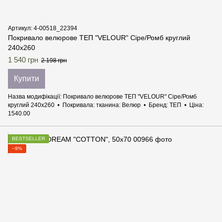
Артикул: 4-00518_22394
Покривало велюрове ТЕП "VELOUR" Сіре/Ромб круглий
240х260
1 540 грн
2 198 грн
Купити
Назва модифікації
Покривало велюрове ТЕП "VELOUR" Сіре/Ромб
круглий 240х260
Покривала: тканина
Велюр
Бренд
ТЕП
Ціна
1540.00
BESTSELLER
−9%