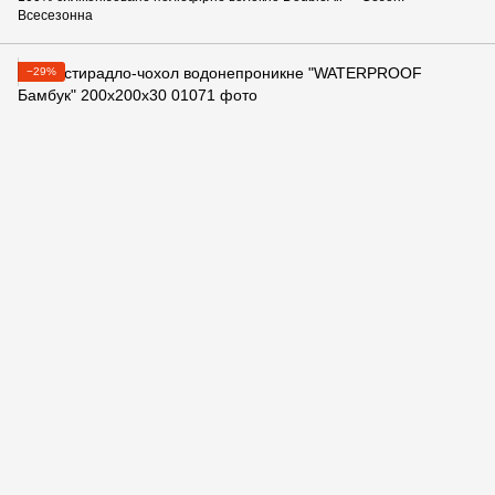
Всесезонна
−29%