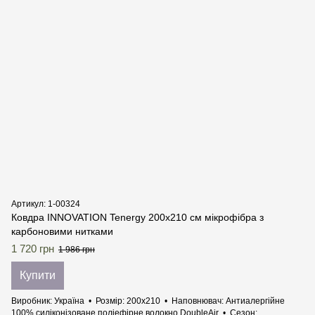
Артикул: 1-00324
Ковдра INNOVATION Tenergy 200х210 см мікрофібра з
карбоновими нитками
1 720 грн
1 986 грн
Купити
Виробник
Україна
Розмір
200х210
Наповнювач
Антиалергійне
100% силіконізоване поліефірне волокно DoubleAir
Сезон