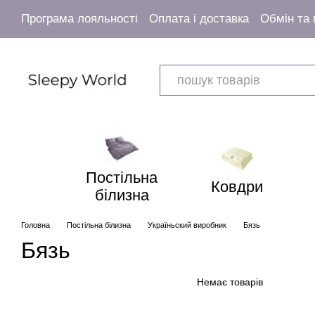
Перейти к основному контенту
Програма лояльності
Оплата і доставка
Обмін та
Угода користувача
Постільна
Ковдри
білизна
Головна
Постільна білизна
Україньский виробник
Бязь
Бязь
Немає товарів