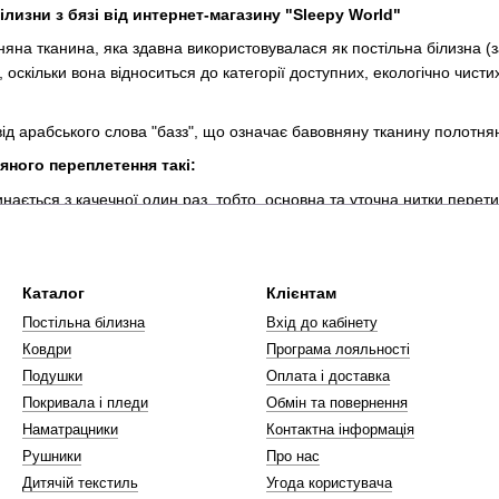
ілизни з бязі від интернет-магазину "Sleepy World"
няна тканина, яка здавна використовувалася як постільна білизна (за
, оскільки вона відноситься до категорії доступних, екологічно чист
від арабського слова "базз", що означає бавовняну тканину полотн
яного переплетення такі:
нається з качечної один раз, тобто. основна та уточна нитки перети
я між собою;
а мають однакову масу; нитки переплітаються; нитки мають однаков
Каталог
Клієнтам
у товщину;
Постільна білизна
Вхід до кабінету
 виходять на зовнішній бік тканини.
Ковдри
Програма лояльності
Подушки
Оплата і доставка
Покривала і пледи
Обмін та повернення
Наматрацники
Контактна інформація
Рушники
Про нас
Дитячій текстиль
Угода користувача