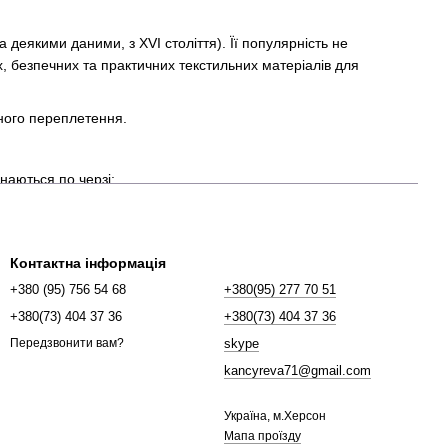
 деякими даними, з XVI століття). Її популярність не
их, безпечних та практичних текстильних матеріалів для
яного переплетення.
наються по черзі;
у масу;
Контактна інформація
+380 (95) 756 54 68
+380(95) 277 70 51
+380(73) 404 37 36
+380(73) 404 37 36
skype
Передзвонити вам?
kancyreva71@gmail.com
Україна, м.Херсон
Мапа проїзду