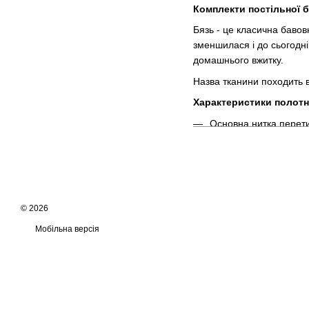
Комплекти постільної б
Бязь - це класична бавов
зменшилася і до сьогодні
домашнього вжитку.
Назва тканини походить 
Характеристики полотн
Основна нитка перети
нитки перехрещуютьс
нитки основи та качк
нитки мають однаков
Нитки основи та качка
© 2026
Мобільна версія