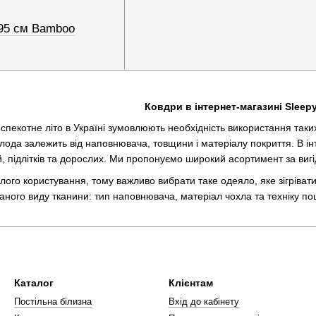
95 см Bamboo
Ковдри в інтернет-магазині Sleep
 спекотне літо в Україні зумовлюють необхідність використання таких
ода залежить від наповнювача, товщини і матеріалу покриття. В ін
й, підлітків та дорослих. Ми пропонуємо широкий асортимент за вигі
лого користування, тому важливо вибрати таке одеяло, яке зігріват
аного виду тканини: тип наповнювача, матеріал чохла та техніку по
вуваними наповнювачами є.
а кашемір. Вовна добре зігріває та утримує тепло, тому теплі зимо
Каталог
Клієнтам
 легкі літні та теплі килими, але слід пам'ятати, що пухові вироби
Постільна білизна
Вхід до кабінету