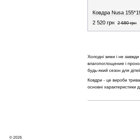
Ковдра Nusa 155*1
2 520 грн
2 680 грн
Холодні зими і не завжди
влагопоглощение і прохол
будь-який сезон для діте
Ковдри - це вироби трива
основні характеристики д
Найчастіше використо
-Вовна, верблюжа вовна т
наповнювача.
-Пух - з нього створюють
© 2026