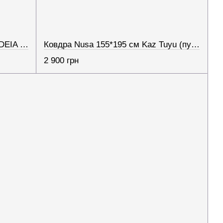
Ковдра літня Air Dream Classic IDEIA 200х220 см гіпоалергенна для літа легка полегшена троянди
Ковдра Nusa 155*195 см Kaz Tuyu (пухова)
2 900 грн