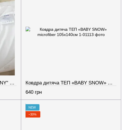
Ковдра дитяча "BABY`S HARMONY" 105х140 см (250г/м2)
Ковдра дитяча ТЕП «BABY SNOW» microfiber 105х140см
640 грн
NEW
−30%