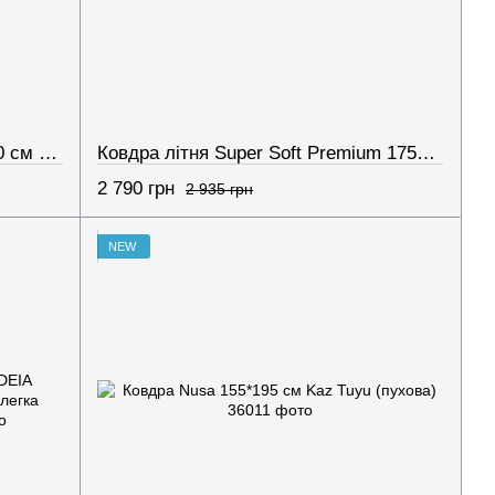
Ковдра "FOUR SEASON" 200*210 см (150г/250г/м2) (microfiber)
Ковдра літня Super Soft Premium 175х210см IDEIA аналог лебединого пуху, бавовна, штучних пух, антиалергійна, для літа, легка
2 790 грн
2 935 грн
NEW