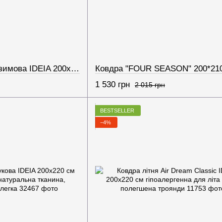
Ковдра ПОПКОРН зимова IDEIA 200х220 см з кукурудзяним наповнювачем, антиалергенна, супер тепла
1 530 грн
2 015 грн
BESTSELLER
−4%