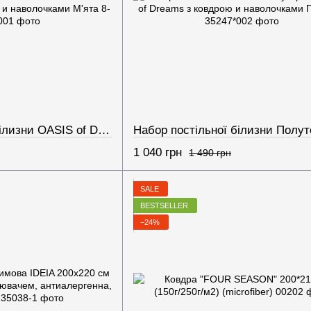
Набор постільної білизни OASIS of Dreams Полуторний з ковдрою и наволочками М'ята
1 040 грн
1 490 грн
SALE
BESTSELLER
−24%