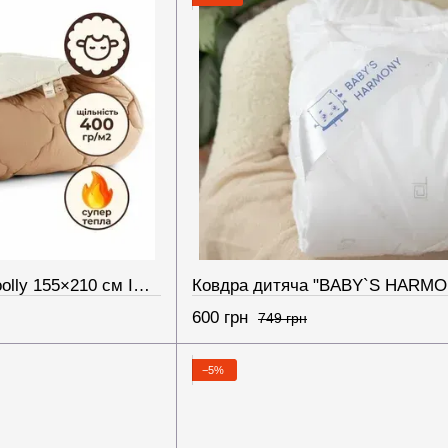
Ковдра вовняна Woolly 155×210 см IDEIA 400 г/м2 зимова, тепла, натуральна, овеча вовна
600 грн
749 грн
−5%