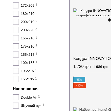
1
172х205
2
180х210
2
200х210
4
200х220
3
155х210
5
175х210
1
155х215
1
100х135
1 720 грн
1 986 грн
1
195*215
1
155*195
NEW
−30%
Наповнювач
3
Double Air
1
Штучний пух