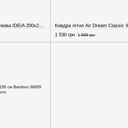
Ковдра літня бамбукова IDEIA 200х220 см двоспальна євро, натуральна тканина, антиалергенна, легка
1 530 грн
1 589 грн