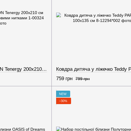
Ковдра INNOVATION Tenergy 200х210 см мікрофібра з карбоновими нитками
759 грн
799 грн
NEW
−30%