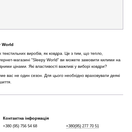
y World
 текстильних виробів, як ковдра. Це з тим, що тепло,
тернет-магазині "Sleepy World" ви можете замовити килими на
дними цінами. Які властивості важливі у виборі ковдри?
име вас не один сезон. Для цього необхідно враховувати деякі
шиття.
ві килимки практично завжди виготовляються з такого
Контактна інформація
 не можна прати, доцільно довірити цей процес професіоналам;
+380 (95) 756 54 68
+380(95) 277 70 51