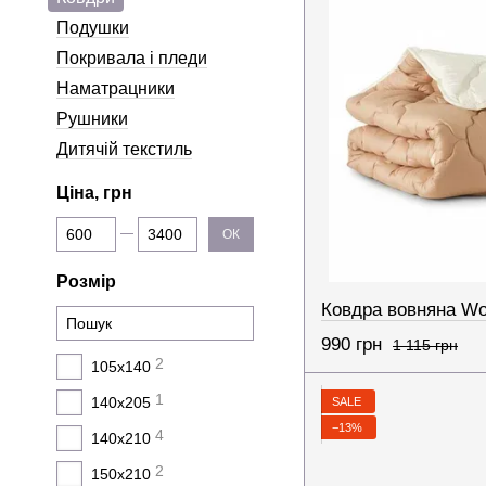
Подушки
Покривала і пледи
Наматрацники
Рушники
Дитячій текстиль
Ціна, грн
От Ціна, грн
До Ціна, грн
ОК
Розмір
990 грн
1 115 грн
2
105х140
1
140х205
SALE
−13%
4
140х210
2
150х210