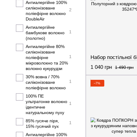
Антиалергійне 100%
силіконізоване
2
поліефірне волокно
DoubleAir
Антиалергійне
1
бамбукове волокно
(полотно)
Антиалергійне 80%
силіконізоване
1
поліефірне
мікроволокно та 20%
1 040 грн
1 490 грн
волокно кукурудзи
30% вовна / 70%
1
силіконізоване
−7%
поліефірне волокно
100% ПЕ
ультратонке волокно
1
ідентичне
натуральному пуху
85% гусяче піря,
1
15% гусячий пух
Антиалергійне 100%