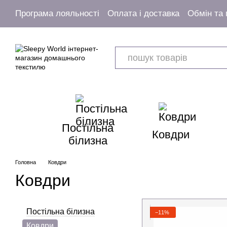
Перейти к основному контенту
Програма лояльності
Оплата і доставка
Обмін та
Угода користувача
Постільна
Ковдри
білизна
Головна
Ковдри
Ковдри
Постільна білизна
−11%
Ковдри