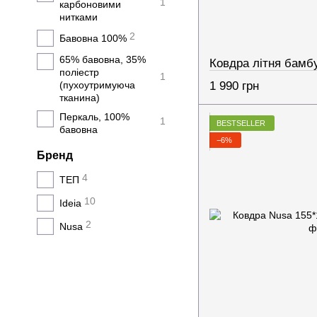
1
карбоновими
нитками
2
Бавовна 100%
65% бавовна, 35%
поліестр
1
(пухоутримуюча
1 990 грн
тканина)
Перкаль, 100%
1
BESTSELLER
бавовна
−6%
Бренд
4
ТЕП
10
Ideia
2
Nusa