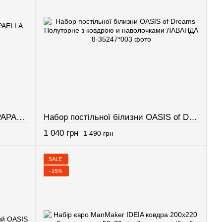
Ковдра дитяча у ліжечко Teddy PAPAELLA 100х135 см
Набор постільної білизни OASIS of Dreams Полуторне з ковдрою и наволочками ЛАВАНДА
1 040 грн
1 490 грн
SALE
−15%