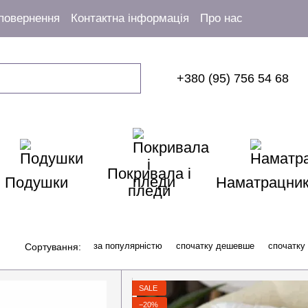
 повернення
Контактна інформація
Про нас
+380 (95) 756 54 68
Покривала і
Подушки
Наматрацни
пледи
за популярністю
спочатку дешевше
спочатку
Сортування:
SALE
−20%