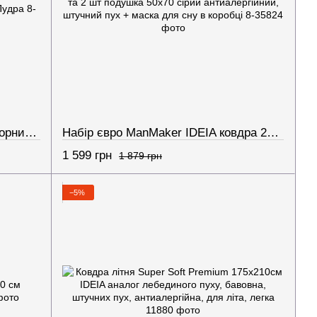
Набор постільної білизни Полуторний OASIS of Dreams з ковдрою и наволочками Пудра
Набір євро ManMaker IDEIA ковдра 200х220 та 2 шт подушка 50х70 сірий антиалергійний, штучний пух + маска для сну в коробці
1 599 грн
1 879 грн
−5%