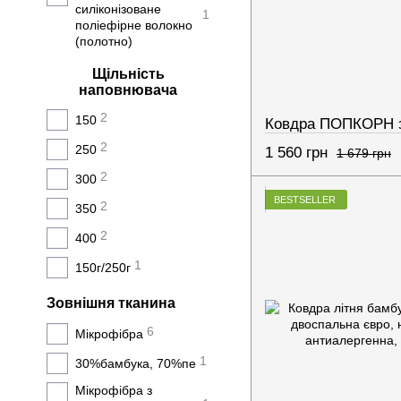
силіконізоване
1
поліефірне волокно
(полотно)
Щільність
наповнювача
2
150
2
250
1 560 грн
1 679 грн
2
300
BESTSELLER
2
350
2
400
1
150г/250г
Зовнішня тканина
6
Мікрофібра
1
30%бамбука, 70%пе
Мікрофібра з