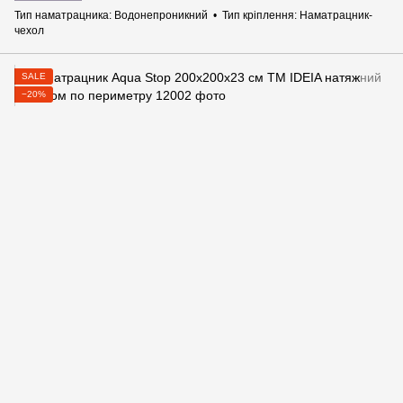
Тип наматрацника
Водонепроникний
Тип кріплення
Наматрацник-
чехол
SALE
−20%