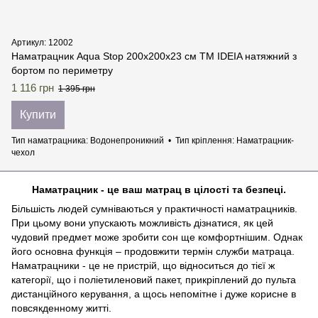
Артикул: 12002
Наматрацник Aqua Stop 200х200х23 см TM IDEIA натяжний з
бортом по периметру
1 116 грн
1 395 грн
Купити
Тип наматрацника
Водонепроникний
Тип кріплення
Наматрацник-
чехол
Наматрацник - це ваш матрац в цілості та безпеці.
Більшість людей сумніваються у практичності наматрацників.
При цьому вони упускають можливість дізнатися, як цей
чудовий предмет може зробити сон ще комфортнішим. Однак
його основна функція – продовжити термін служби матраца.
Наматрацники - це не пристрій, що відноситься до тієї ж
категорії, що і поліетиленовий пакет, прикріплений до пульта
дистанційного керування, а щось непомітне і дуже корисне в
повсякденному житті.