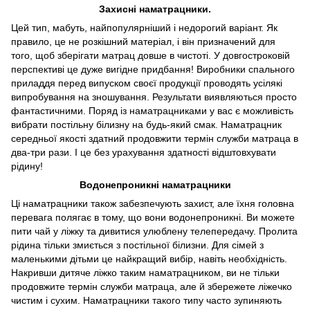
Захисні наматрацники.
Цей тип, мабуть, найпопулярніший і недорогий варіант. Як
правило, це не розкішний матеріал, і він призначений для
того, щоб зберігати матрац довше в чистоті. У довгостроковій
перспективі це дуже вигідне придбання! Виробники спального
приладдя перед випуском своєї продукції проводять усілякі
випробування на зношування. Результати виявляються просто
фантастичними. Поряд із наматрацниками у вас є можливість
вибрати постільну білизну на будь-який смак. Наматрацник
середньої якості здатний продовжити термін служби матраца в
два-три рази. І це без урахування здатності відштовхувати
рідину!
Водонепроникні наматрацники
Ці наматрацники також забезпечують захист, але їхня головна
перевага полягає в тому, що вони водонепроникні. Ви можете
пити чай у ліжку та дивитися улюблену телепередачу. Пролита
рідина тільки змиється з постільної білизни. Для сімей з
маленькими дітьми це найкращий вибір, навіть необхідність.
Накривши дитяче ліжко таким наматрацником, ви не тільки
продовжите термін служби матраца, але й збережете ліжечко
чистим і сухим. Наматрацники такого типу часто зупиняють