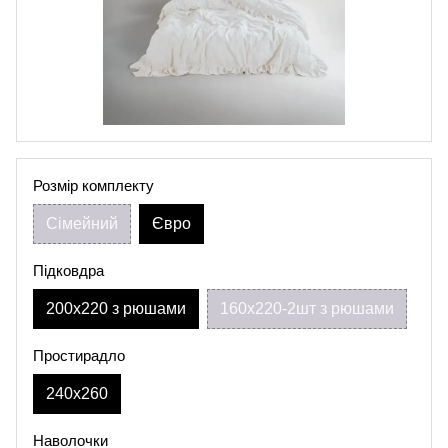
Розмір комплекту
Сімейний
Євро
Підковдра
200х220 з рюшами
160х220-2шт з рюшами
Простирадло
240х260
Наволочки