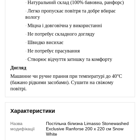
Натуральний склад (100% бавовна, ранфорс)
·
Легко пропускає повітря та добре вбирає
·
вологу
Міцна і довговічна у використанні
·
Не потребує складного догляду
·
Швидко висихає
·
Не потребує прасування
·
Створює відчуття затишку та комфорту
·
Догляд
Машинне чи ручне прання при температурі до 40°C
(бажано рідкими засобами). Сушити на свіжому
повітрі.
Характеристики
Назва
Постільна білизна Limasso Stonewashed
модифікації
Exclusive Ranforse 200 х 220 см Snow
White