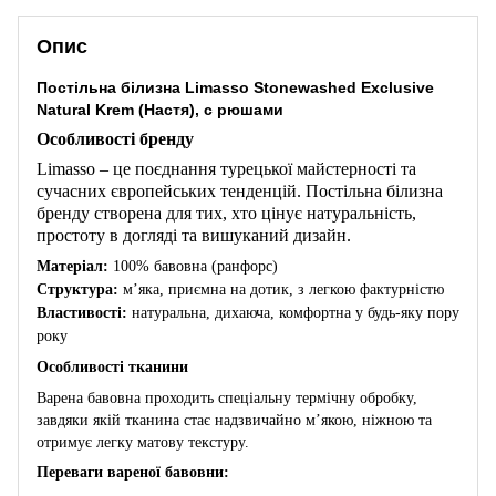
Опис
Постільна білизна Limasso Stonewashed Exclusive
Natural Krem (Настя), с рюшами
Особливості бренду
Limasso – це поєднання турецької майстерності та
сучасних європейських тенденцій. Постільна білизна
бренду створена для тих, хто цінує натуральність,
простоту в догляді та вишуканий дизайн.
Матеріал:
100% бавовна (ранфорс)
Структура:
м’яка, приємна на дотик, з легкою фактурністю
Властивості:
натуральна, дихаюча, комфортна у будь-яку пору
року
Особливості тканини
Варена бавовна проходить спеціальну термічну обробку,
завдяки якій тканина стає надзвичайно м’якою, ніжною та
отримує легку матову текстуру.
Переваги вареної бавовни: