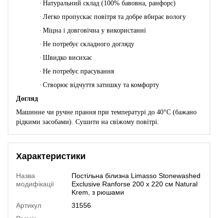
·
Натуральний склад (100% бавовна, ранфорс)
·
Легко пропускає повітря та добре вбирає вологу
·
Міцна і довговічна у використанні
·
Не потребує складного догляду
·
Швидко висихає
·
Не потребує прасування
·
Створює відчуття затишку та комфорту
Догляд
Машинне чи ручне прання при температурі до 40°C (бажано
рідкими засобами). Сушити на свіжому повітрі.
Характеристики
Назва
Постільна білизна Limasso Stonewashed
модифікації
Exclusive Ranforse 200 х 220 см Natural
Krem, з рюшами
Артикул
31556