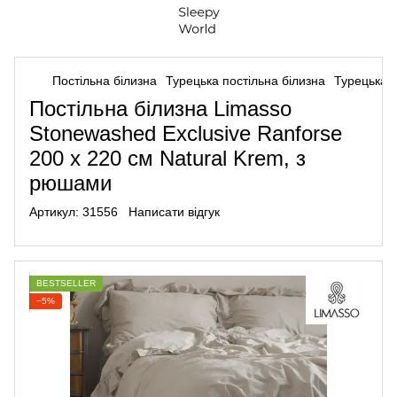
Постільна білизна
Турецька постільна білизна
Турецька п
Постільна білизна Limasso
Stonewashed Exclusive Ranforse
200 х 220 см Natural Krem, з
рюшами
Артикул:
31556
Написати відгук
BESTSELLER
−5%