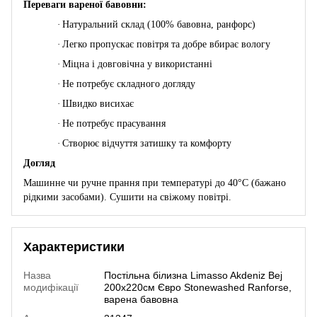
Переваги вареної бавовни:
·
Натуральний склад (100% бавовна, ранфорс)
·
Легко пропускає повітря та добре вбирає вологу
·
Міцна і довговічна у використанні
·
Не потребує складного догляду
·
Швидко висихає
·
Не потребує прасування
·
Створює відчуття затишку та комфорту
Догляд
Машинне чи ручне прання при температурі до 40°C (бажано
рідкими засобами). Сушити на свіжому повітрі.
Характеристики
Назва
Постільна білизна Limasso Akdeniz Bej
модифікації
200x220см Євро Stonewashed Ranforse,
варена бавовна