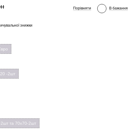
рн
Порівняти
В бажання
ичувальної знижки
Євро
20 -2шт
-2шт та 70х70-2шт