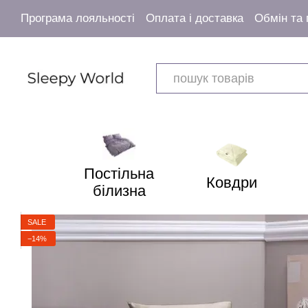
Перейти к основному контенту
Програма лояльності
Оплата і доставка
Обмін та
Угода користувача
Постільна
Ковдри
білизна
SALE
−14%