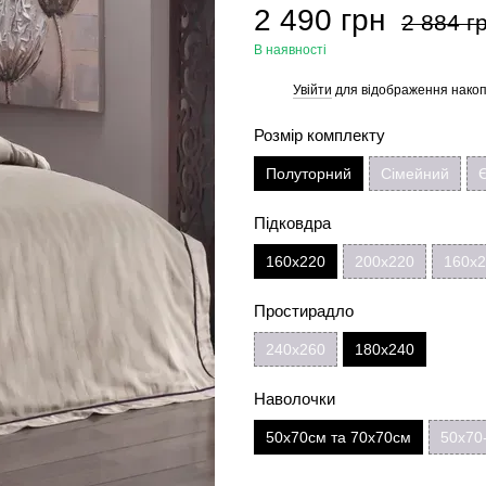
2 490 грн
2 884 г
В наявності
Увійти
для відображення накоп
%
Розмір комплекту
Полуторний
Сімейний
Підковдра
160х220
200х220
160х2
Простирадло
240х260
180х240
Наволочки
50х70см та 70х70см
50х70