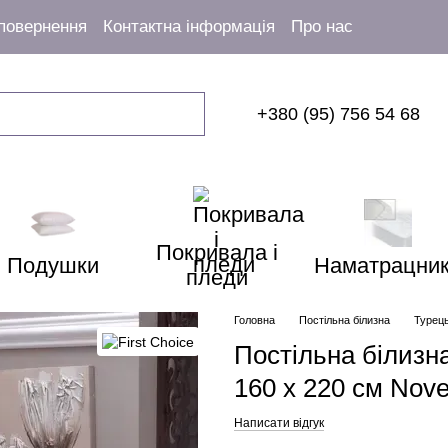
 повернення
Контактна інформація
Про нас
+380 (95) 756 54 68
Покривала і
Подушки
Наматрацни
пледи
Головна
Постільна білизна
Турець
Постільна білизна
160 х 220 см Nove
Написати відгук