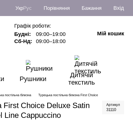
Вхід
Укр
Рус
Порівняння
Бажання
Графік роботи:
Мій кошик
Будні:
09:00–19:00
Сб-Нд:
09:00–18:00
Дитячій
ки
Рушники
текстиль
ка постільна білизна
Турецька постільна білизна First Choice
 First Choice Deluxe Satin
Артикул
31110
l Line Cappuccino