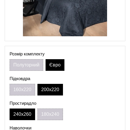
Розмір комплекту
Полуторний
Євро
Підковдра
160х220
200х220
Простирадло
240х260
180х240
Наволочки