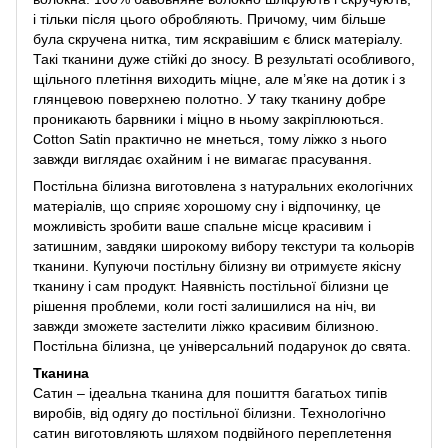
і тільки після цього обробляють. Причому, чим більше
була скручена нитка, тим яскравішим є блиск матеріалу.
Такі тканини дуже стійкі до зносу. В результаті особливого,
щільного плетіння виходить міцне, але м’яке на дотик і з
глянцевою поверхнею полотно. У таку тканину добре
проникають барвники і міцно в ньому закріплюються.
Cotton Satin практично не мнеться, тому ліжко з нього
завжди виглядає охайним і не вимагає прасування.
Постільна білизна виготовлена ​​з натуральних екологічних
матеріалів, що сприяє хорошому сну і відпочинку, це
можливість зробити ваше спальне місце красивим і
затишним, завдяки широкому вибору текстури та кольорів
тканини. Купуючи постільну білизну ви отримуєте якісну
тканину і сам продукт. Наявність постільної білизни це
рішення проблеми, коли гості залишилися на ніч, ви
завжди зможете застелити ліжко красивим білизною.
Постільна білизна, це універсальний подарунок до свята.
Тканина
Сатин – ідеальна тканина для пошиття багатьох типів
виробів, від одягу до постільної білизни. Технологічно
сатин виготовляють шляхом подвійного переплетення