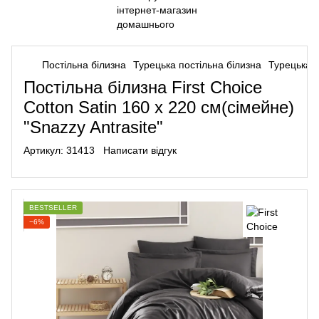
Постільна білизна
Турецька постільна білизна
Турецька п
Постільна білизна First Choice
Cotton Satin 160 х 220 см(сімейне)
"Snazzy Antrasite"
Артикул:
31413
Написати відгук
BESTSELLER
−6%