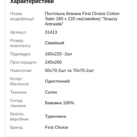
Характеристики
Назва
Постільна білизна First Choice Cotton
модифікації
Satin 160 х 220 см(сімейне) "Snazzy
Antrasite"
Артикул
31413
Розмір
Сімейний
комплекту
Підковдра
160х220 -2шт
Простирадло
240х260
Наволочки
50х70-2шт та 70х70-2шт
Колір/
Однотонний
Малюнок
Тканина
Сатин
Склад
Бавовна 100%
тканини
Країна
Туреччина
виробник
Бренд
First Choice