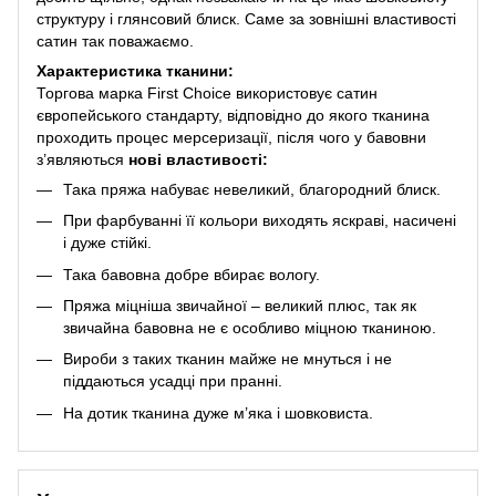
структуру і глянсовий блиск. Саме за зовнішні властивості
сатин так поважаємо.
Характеристика тканини:
Торгова марка First Choice використовує сатин
європейського стандарту, відповідно до якого тканина
проходить процес мерсеризації, після чого у бавовни
з’являються
нові властивості:
Така пряжа набуває невеликий, благородний блиск.
При фарбуванні її кольори виходять яскраві, насичені
і дуже стійкі.
Така бавовна добре вбирає вологу.
Пряжа міцніша звичайної – великий плюс, так як
звичайна бавовна не є особливо міцною тканиною.
Вироби з таких тканин майже не мнуться і не
піддаються усадці при пранні.
На дотик тканина дуже м’яка і шовковиста.