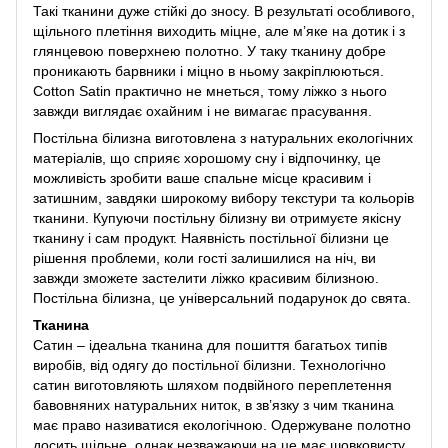
Такі тканини дуже стійкі до зносу. В результаті особливого,
щільного плетіння виходить міцне, але м’яке на дотик і з
глянцевою поверхнею полотно. У таку тканину добре
проникають барвники і міцно в ньому закріплюються.
Cotton Satin практично не мнеться, тому ліжко з нього
завжди виглядає охайним і не вимагає прасування.
Постільна білизна виготовлена ​​з натуральних екологічних
матеріалів, що сприяє хорошому сну і відпочинку, це
можливість зробити ваше спальне місце красивим і
затишним, завдяки широкому вибору текстури та кольорів
тканини. Купуючи постільну білизну ви отримуєте якісну
тканину і сам продукт. Наявність постільної білизни це
рішення проблеми, коли гості залишилися на ніч, ви
завжди зможете застелити ліжко красивим білизною.
Постільна білизна, це універсальний подарунок до свята.
Тканина
Сатин – ідеальна тканина для пошиття багатьох типів
виробів, від одягу до постільної білизни. Технологічно
сатин виготовляють шляхом подвійного переплетення
бавовняних натуральних ниток, в зв’язку з чим тканина
має право називатися екологічною. Одержуване полотно
досить щільне, однак незважаючи на це має шовковисту