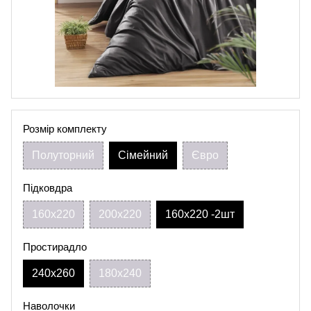
Розмір комплекту
Полуторний
Сімейний
Євро
Підковдра
160х220
200х220
160х220 -2шт
Простирадло
240х260
180х240
Наволочки