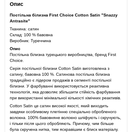
Опис
Постільна білизна First Choice Cotton Satin "Snazzy
Antrasite"
Тканина: сатин
Склад: 100 % бавовна
Виробник: Туреччина
Опис
Постільна білизна турецького виробництва, бренд First
Choice.
Серія постільної білизни Cotton Satin виготовлена ​​з
сатину, бавовна 100 %. Сатинова постільна білизна
традиційно є лідером продажів в сегменті постільної
білизни. У фарбуванні використовується реактивна
технологія, яка дозволяє збільшити стійкість фарбування
при використанні мінімальної кількості хімічних реактивів.
Cotton Satin це сатин високої якості, який виходить
завдяки особливому плетінню спеціально обробленого
волокна. 100% бавовняне волокно шліфують і скручують,
і тільки після цього обробляють. Причому, чим більше
була скручена нитка, тим яскравішим є блиск матеріалу.