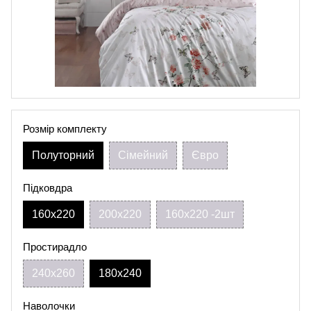
Розмір комплекту
Полуторний
Сімейний
Євро
Підковдра
160х220
200х220
160х220 -2шт
Простирадло
240х260
180х240
Наволочки