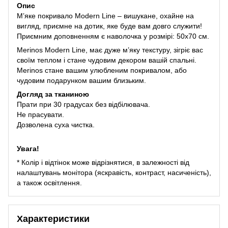
Опис
М’яке покривало Modern Line – вишукане, охайне на
вигляд, приємне на дотик, яке буде вам довго служити!
Приємним доповненням є наволочка у розмірі: 50х70 см.
Merinos Modern Line, має дуже м’яку текстуру, зігріє вас
своїм теплом і стане чудовим декором вашій спальні.
Merinos стане вашим улюбленим покривалом, або
чудовим подарунком вашим близьким.
Догляд за тканиною
Прати при 30 градусах без відбілювача.
Не прасувати.
Дозволена суха чистка.
Увага!
* Колір і відтінок може відрізнятися, в залежності від
налаштувань монітора (яскравість, контраст, насиченість),
а також освітлення.
Характеристики