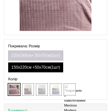
Покривала: Розмір
220х240см+ 50х70см(2шт)
150х220см +50х70см(1шт)
Колір
В наявності