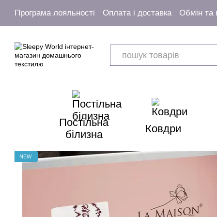
Перейти к основному контенту
Програма лояльності
Оплата і доставка
Обмін та
Угода користувача
Постільна
Ковдри
білизна
NEW