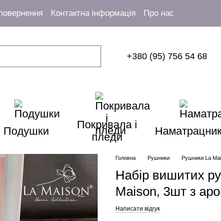
 повернення
Контактна інформація
Про нас
+380 (95) 756 54 68
Покривала і
Подушки
Наматрацни
пледи
Головна
Рушники
Рушники La Ma
Набір вишитих ру
Maison, 3шт з ар
Написати відгук