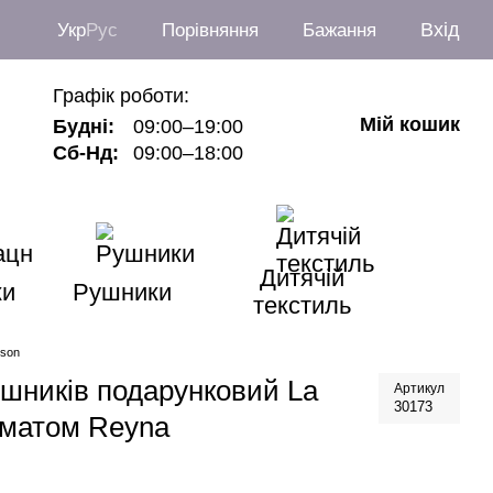
Вхід
Укр
Рус
Порівняння
Бажання
Графік роботи:
Мій кошик
Будні:
09:00–19:00
Сб-Нд:
09:00–18:00
Дитячій
ки
Рушники
текстиль
ison
шників подарунковий La
Артикул
30173
оматом Reyna