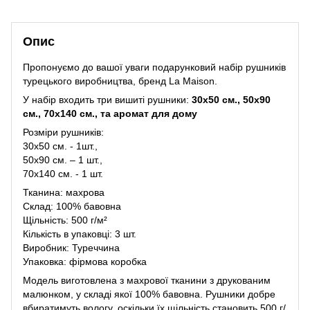
Опис
Пропонуємо до вашої уваги подарунковий набір рушників
турецького виробництва, бренд La Maison.
У набір входить три вишиті рушники:
30х50 см., 50х90
см., 70х140 см., та аромат для дому
Розміри рушників:
30х50 см. - 1шт.,
50х90 см. – 1 шт.,
70х140 см. - 1 шт.
Тканина: махрова
Склад: 100% бавовна
Щільність: 500 г/м²
Кількість в упаковці: 3 шт.
Виробник: Туреччина
Упаковка: фірмова коробка
Модель виготовлена з махрової тканини з друкованим
малюнком, у складі якої 100% бавовна. Рушники добре
вбиратимуть вологу, оскільки їх щільність становить 500 г/