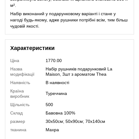
м².
Набір виконаний у подарунковому варіанті і стане у
нагоді будь-якому, адже рушники потрібні всім, тим більш
чудовій якості.
Характеристики
Ціна
1770.00
Назва
Набір рушників подарунковий La
модифікації
Maison, 3шт з ароматом Thea
Наявність
В наявності
Країна
Туреччина
виробник
Щільність
500
Склад
Бавовна 100%
размер
30х50см; 50х90см; 70х140см
тканина
Махра