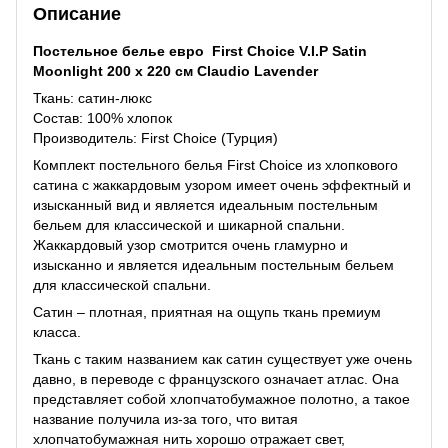
Описание
Постельное белье евро First Choice V.I.P Satin
Moonlight 200 х 220 см Claudio Lavender
Ткань: сатин-люкс
Состав: 100% хлопок
Производитель: First Choice (Турция)
Комплект постельного белья First Choice из хлопкового
сатина с жаккардовым узором имеет очень эффектный и
изысканный вид и является идеальным постельным
бельем для классической и шикарной спальни.
Жаккардовый узор смотрится очень гламурно и
изысканно и является идеальным постельным бельем
для классической спальни.
Сатин – плотная, приятная на ощупь ткань премиум
класса.
Ткань с таким названием как сатин существует уже очень
давно, в переводе с французского означает атлас. Она
представляет собой хлопчатобумажное полотно, а такое
название получила из-за того, что витая
хлопчатобумажная нить хорошо отражает свет,