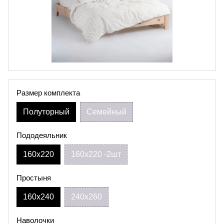
Размер комплекта
Полуторный
Семейный
Пододеяльник
160х220
160х220 -2шт
Простыня
160х240
240х260
Наволочки