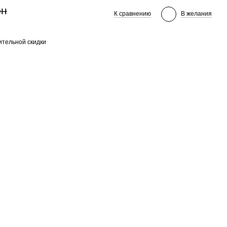
рн
К сравнению
В желания
тельной скидки