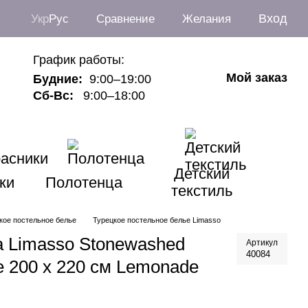
Вход
Укр
Рус
Сравнение
Желания
График работы:
Мой заказ
Будние:
9:00–19:00
Сб-Вс:
9:00–18:00
Детский
ки
Полотенца
текстиль
кое постельное белье
Турецкое постельное белье Limasso
а Limasso Stonewashed
Артикул
40084
e 200 х 220 см Lemonade