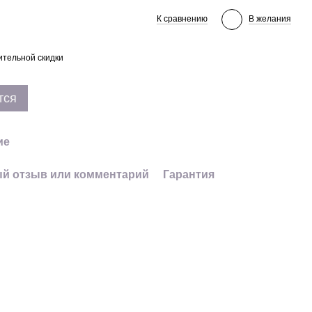
К сравнению
В желания
тельной скидки
тся
ие
й отзыв или комментарий
Гарантия