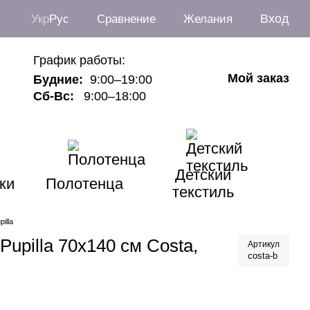
Вход
Укр
Рус
Сравнение
Желания
График работы:
Мой заказ
Будние:
9:00–19:00
Сб-Вс:
9:00–18:00
Детский
ки
Полотенца
текстиль
illa
upilla 70х140 см Costa,
Артикул
costa-b