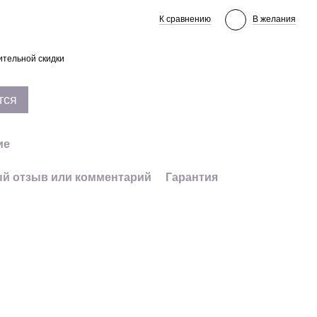
К сравнению
В желания
тельной скидки
тся
ие
й отзыв или комментарий
Гарантия