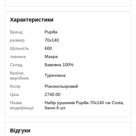
Характеристики
Бренд
Pupilla
размер
70х140
Щільність
600
тканина
Махра
Склад
Бавовна 100%
Країна
Туреччина
виробник
Колір
Різнокольоровий
Ціна
2740.00
Назва
Набір рушників Pupilla 70х140 см Costa,
модифікації
банні 6 шт.
Відгуки