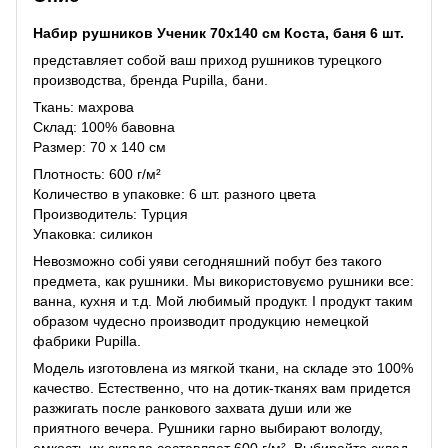
Набир рушников Ученик 70х140 см Коста, баня 6 шт.
представляет собой ваш приход рушников турецкого
производства, бренда Pupilla, бани.
Ткань: махрова
Склад: 100% бавовна
Размер: 70 х 140 см
Плотность: 600 г/м²
Количество в упаковке: 6 шт. разного цвета
Производитель: Турция
Упаковка: силикон
Невозможно собі уяви сегодняшний побут без такого
предмета, как рушники. Мы використовуємо рушники все:
ванна, кухня и т.д. Мой любимый продукт. І продукт таким
образом чудесно производит продукцию немецкой
фабрики Pupilla.
Модель изготовлена ​​из мягкой ткани, на складе это 100%
качество. Естественно, что на дотик-тканях вам придется
разжигать после ранкового захвата души или же
приятного вечера. Рушники гарно выбирают вологду,
емкость их склада составляет 600 г/м². Выбирайте склад